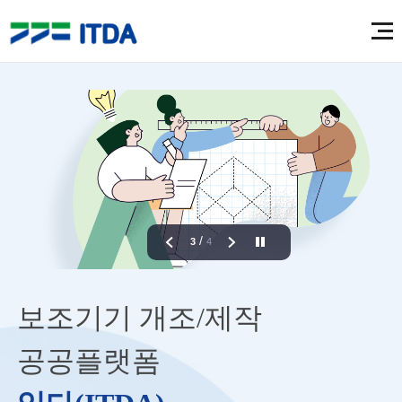
/
3
4
보조기기 개조/제작
공공플랫폼